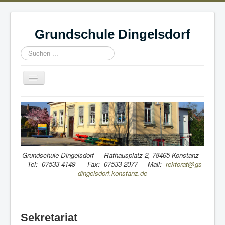
Grundschule Dingelsdorf
Suchen
...
Navigation
an/aus
Home
Wir
Schule & Leitgedanke
Schulvereine & Jugendbegleiterprogramm
Grundschule Dingelsdorf Rathausplatz 2, 78465 Konstanz
Tel: 07533 4149 Fax: 07533 2077 Mail:
rektorat@gs-
Ferien
dingelsdorf.konstanz.de
Wissenswertes
Berichte
Sekretariat